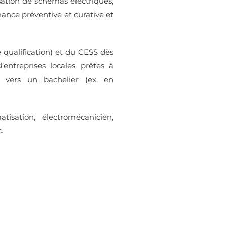
isation de schémas électriques,
nce préventive et curative et
e qualification) et du CESS dès
entreprises locales prêtes à
 vers un bachelier (ex. en
isation, électromécanicien,
.