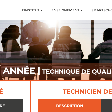
L’INSTITUT
ENSEIGNEMENT
SMARTSCH
E ANNÉE |
TECHNIQUE DE QUALI
É
TECHNICIEN D
IRE
DESCRIPTION