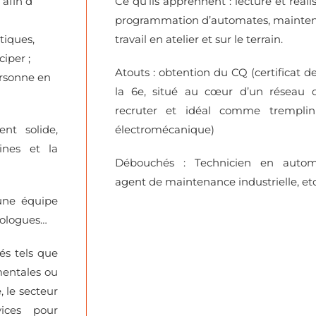
afin d’
Ce qu’ils apprennent : lecture et réal
programmation d’automates, maintena
tiques,
travail en atelier et sur le terrain.
ciper ;
Atouts : obtention du CQ (certificat d
ersonne en
la 6e, situé au cœur d’un réseau d’
recruter et idéal comme tremplin
nt solide,
électromécanique)
ines et la
Débouchés : Technicien en automat
agent de maintenance industrielle, etc
’une équipe
hologues…
iés tels que
mentales ou
, le secteur
vices pour