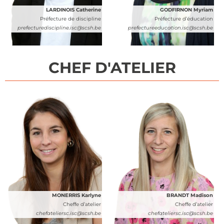
LARDINOIS Catherine
GODFIRNON Myriam
Préfecture de discipline
Préfecture d’éducation
prefecturediscipline.isc@scsh.be
prefectureeducation.isc@scsh.be
CHEF D'ATELIER
MONERRIS Karlyne
BRANDT Madison
Cheffe d’atelier
Cheffe d’atelier
chefateliersc.isc@scsh.be
chefateliersc.isc@scsh.be