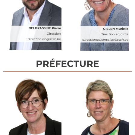
DELBRASSINE Pierre
GIELEN Murielle
Direction
Direction adjointe
direction.isc@scsh.be
directionadjointe.isc@scsh.be
PRÉFECTURE