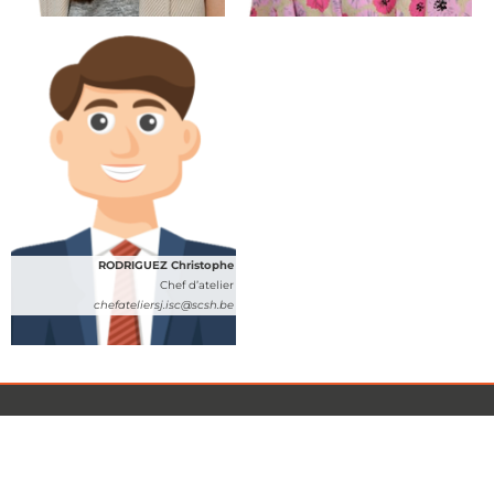
RODRIGUEZ Christophe
Chef d’atelier
chefateliersj.isc@scsh.be