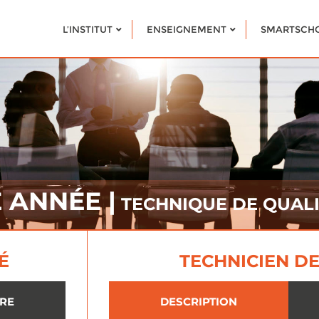
L’INSTITUT
ENSEIGNEMENT
SMARTSCH
E ANNÉE |
TECHNIQUE DE QUALI
É
TECHNICIEN D
IRE
DESCRIPTION