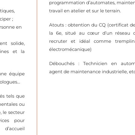
programmation d’automates, maintena
tiques,
travail en atelier et sur le terrain.
ciper ;
Atouts : obtention du CQ (certificat d
ersonne en
la 6e, situé au cœur d’un réseau d’
recruter et idéal comme tremplin
nt solide,
électromécanique)
ines et la
Débouchés : Technicien en automat
agent de maintenance industrielle, etc
’une équipe
hologues…
iés tels que
mentales ou
, le secteur
vices pour
s d’accueil