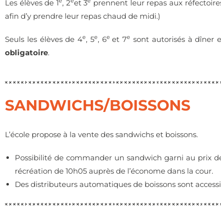
e
e
e
Les élèves de 1
, 2
et 3
prennent leur repas aux réfectoires
afin d’y prendre leur repas chaud de midi.)
e
e
e
e
Seuls les élèves de 4
, 5
, 6
et 7
sont autorisés à dîner en
obligatoire
.
SANDWICHS/BOISSONS
L’école propose à la vente des sandwichs et boissons.
Possibilité de commander un sandwich garni au prix 
récréation de 10h05 auprès de l’économe dans la cour.
Des distributeurs automatiques de boissons sont accessib