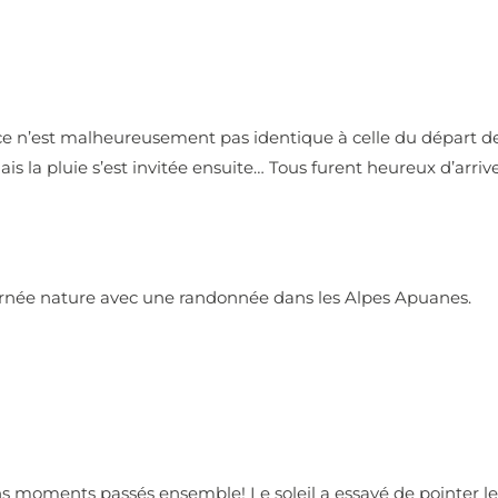
e n’est malheureusement pas identique à celle du départ de
ais la pluie s’est
invitée ensuite… Tous furent heureux d’arriver
rnée nature avec une randonnée dans les Alpes Apuanes.
 moments passés ensemble! Le soleil a essayé de pointer le 